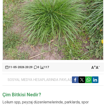
+
-
A
A
11-05-2026 20:29
0
117
SOSYAL MEDYA HESAPLARINDA PAYLAŞ
Çim Bitkisi Nedir?
Lolium spp, peyzaj düzenlemelerinde, parklarda, spor