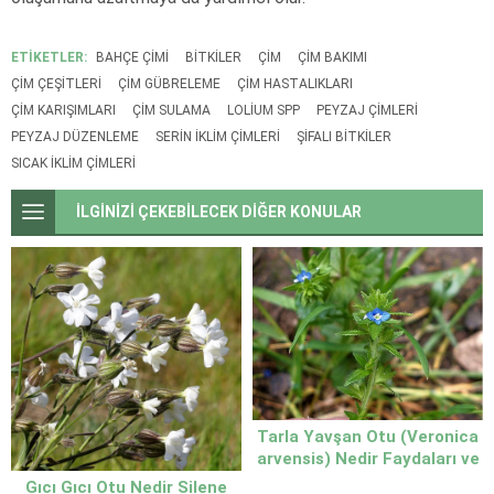
ETİKETLER:
BAHÇE ÇIMI
BITKILER
ÇIM
ÇIM BAKIMI
ÇIM ÇEŞITLERI
ÇIM GÜBRELEME
ÇIM HASTALIKLARI
ÇIM KARIŞIMLARI
ÇIM SULAMA
LOLIUM SPP
PEYZAJ ÇIMLERI
PEYZAJ DÜZENLEME
SERIN IKLIM ÇIMLERI
ŞIFALI BITKILER
SICAK IKLIM ÇIMLERI
İLGİNİZİ ÇEKEBİLECEK DİĞER KONULAR
Tarla Yavşan Otu (Veronica
arvensis) Nedir Faydaları ve
Doğadaki Önemi
Gıcı Gıcı Otu Nedir Silene