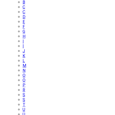
B
C
Ç
D
E
F
G
H
I
İ
J
K
L
M
N
O
Ö
P
R
S
Ş
T
U
Ü