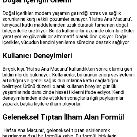
Doğal İçeriğin Önemi
Doğal içerikler, modern yaşamın getirdiği stres ve sağlık
sorunlarına karşı etkili çözümler sunuyor. ‘Hafsa Ana Macunu’,
kimyasal katkı maddelerinden uzak durarak tamamen doğal
bileşenlerle üretiliyor. Bu da kullanıcılar üzerinde olumlu etkiler
yaratıyor ve güvenilir bir alternatif olarak öne çıkıyor. Doğal
içerikler, vücudun kendini yenileme sürecine destek sağlıyor.
Kullanıcı Deneyimleri
Birçok kişi, ‘Hafsa Ana Macunu’ kullandıktan sonra olumlu geri
bildirimlerde bulunuyor. Kullanıcılar, bu ürünün enerji seviyelerini
artırdığını ve genel sağlık durumlarına katkı sağladığını
belirtiyor. Ürünü düzenli olarak kullanan bireyler, günlük
yaşamlarında daha zinde hissettiklerini ifade ediyor. Kendi
deneyimlerinden elde ettikleri sonuçlarla ilgili paylaşımlar
yaparak başka kişilere ilham oluyorlar.
Geleneksel Tıptan İlham Alan Formül
‘Hafsa Ana Macunu’, geleneksel tıptan esinlenerek
hazırlanmış özel bir formüle sahip. Bu formül, bitkilerin