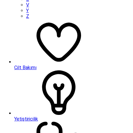
V
Y
Z
Cilt Bakımı
Yetiştiricilik