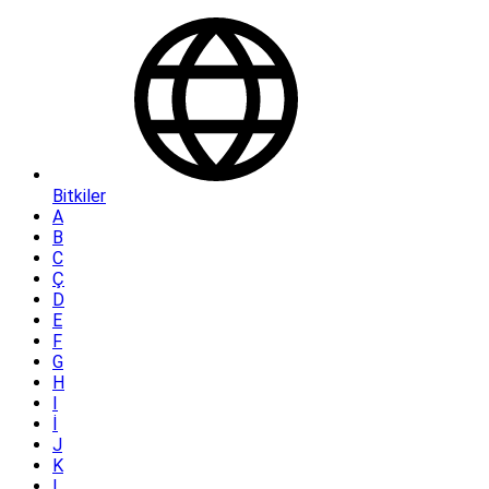
Bitkiler
A
B
C
Ç
D
E
F
G
H
I
İ
J
K
L