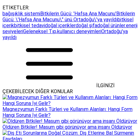
ETİKETLER:
bağışıklık sistemi
Bitkilerin Gücü: 'Hafsa Ana Macunu'
Bitkilerin
Gücü: \'Hafsa Ana Macunu\" ünü Ortadoğu\'ya yayıldı
bitkisel
içerik
bitkisel tedavi
doğal içerikler
doğal şifa
doğal ürünler.
enerji
seviyeleri
Geleneksel Tıp,
kullanıcı deneyimleri
Ortadoğu'ya
yayıldı
İLGİNİZİ
ÇEKEBİLECEK DİĞER KONULAR
Magnezyumun Farklı Türleri ve Kullanım Alanları: Hangi Form
Hangi Soruna İyi Gelir?
Öldüren Bitkiler! Masum gibi görünüyor ama insanı Öldürüyor