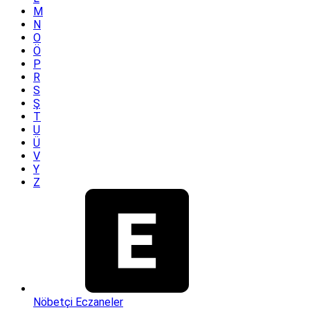
M
N
O
Ö
P
R
S
Ş
T
U
Ü
V
Y
Z
Nöbetçi Eczaneler