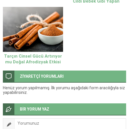
Cildi Bebek Gibi Yapan
‘Aynısefa’ Yağı
Tarçın Cinsel Gücü Artırıyor
mu Doğal Afrodizyak Etkisi
ve Bilimsel Gerçekler
ZİYARETÇİ YORUMLARI
Henüz yorum yapılmamış. İlk yorumu aşağıdaki form aracılığıyla siz
yapabilirsiniz.
BİR YORUM YAZ