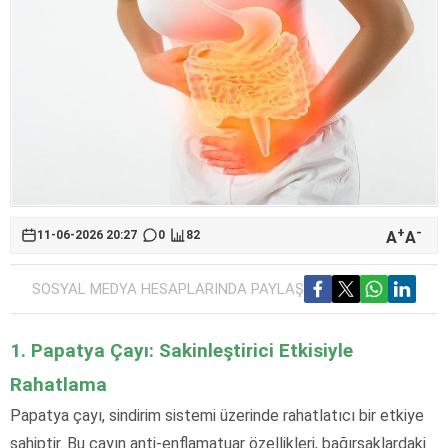
+
-
A
A
11-06-2026 20:27
0
82
SOSYAL MEDYA HESAPLARINDA PAYLAŞ
1. Papatya Çayı: Sakinleştirici Etkisiyle
Rahatlama
Papatya çayı, sindirim sistemi üzerinde rahatlatıcı bir etkiye
sahiptir. Bu çayın anti-enflamatuar özellikleri, bağırsaklardaki