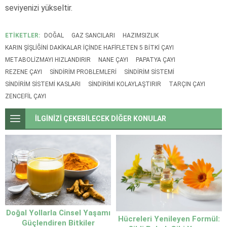
seviyenizi yükseltir.
ETİKETLER:
DOĞAL
GAZ SANCILARI
HAZIMSIZLIK
KARIN ŞIŞLIĞINI DAKIKALAR IÇINDE HAFIFLETEN 5 BITKI ÇAYI
METABOLIZMAYI HIZLANDIRIR
NANE ÇAYI
PAPATYA ÇAYI
REZENE ÇAYI
SINDIRIM PROBLEMLERI
SINDIRIM SISTEMI
SINDIRIM SISTEMI KASLARI
SINDIRIMI KOLAYLAŞTIRIR
TARÇIN ÇAYI
ZENCEFIL ÇAYI
İLGİNİZİ ÇEKEBİLECEK DİĞER KONULAR
Doğal Yollarla Cinsel Yaşamı
Hücreleri Yenileyen Formül:
Güçlendiren Bitkiler