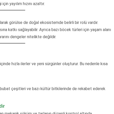
in yayılım hızını azaltır.
arak görülse de doğal ekosistemde belirli bir rolü vardır.
na katkı sağlayabilir. Ayrıca bazı böcek türleri için yaşam alanı
arını dengeler nitelikte değildir.
inde hızla ilerler ve yeni sürgünler oluşturur. Bu nedenle kısa
bubat çeşitleri ve bazı kültür bitkilerinde de rekabet ederek
dir
n mekanik söküm ve tarlanın düzenli kontrol altında