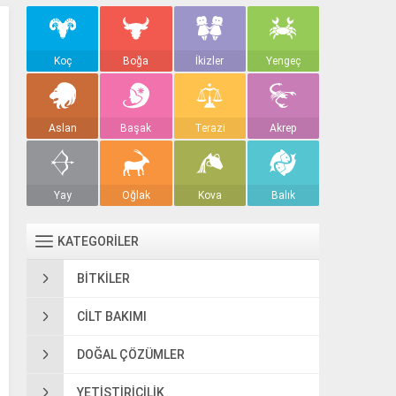
Koç
Boğa
İkizler
Yengeç
Aslan
Başak
Terazi
Akrep
Yay
Oğlak
Kova
Balık
KATEGORİLER
BITKILER
CILT BAKIMI
DOĞAL ÇÖZÜMLER
YETIŞTIRICILIK