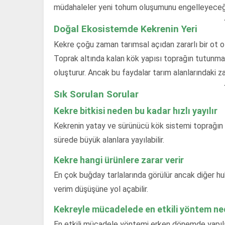
müdahaleler yeni tohum oluşumunu engelleyeceği iç
Doğal Ekosistemde Kekrenin Yeri
Kekre çoğu zaman tarımsal açıdan zararlı bir ot ol
Toprak altında kalan kök yapısı toprağın tutunması
oluşturur. Ancak bu faydalar tarım alanlarındaki zar
Sık Sorulan Sorular
Kekre bitkisi neden bu kadar hızlı yayılır
Kekrenin yatay ve sürünücü kök sistemi toprağın iç
sürede büyük alanlara yayılabilir.
Kekre hangi ürünlere zarar verir
En çok buğday tarlalarında görülür ancak diğer hu
verim düşüşüne yol açabilir.
Kekreyle mücadelede en etkili yöntem ne
En etkili mücadele yöntemi erken dönemde yapıla