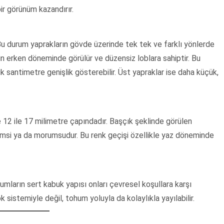
bir görünüm kazandırır.
r. Bu durum yaprakların gövde üzerinde tek tek ve farklı yönlerde
nin erken döneminde görülür ve düzensiz loblara sahiptir. Bu
uk santimetre genişlik gösterebilir. Üst yapraklar ise daha küçük,
e 12 ile 17 milimetre çapındadır. Başçık şeklinde görülen
bemsi ya da morumsudur. Bu renk geçişi özellikle yaz döneminde
umların sert kabuk yapısı onları çevresel koşullara karşı
 sistemiyle değil, tohum yoluyla da kolaylıkla yayılabilir.