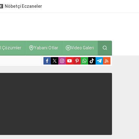
Nöbetçi Eczaneler
l Çözümler
Yabani Otlar
Video Galeri