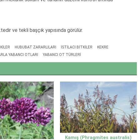
dir ve tekli başçık yapısında görülür.
KILER
HUBUBAT ZARARLILARI
ISTILACI BITKILER
KEKRE
RLA YABANCI OTLARI
YABANCI OT TÜRLERI
Kamış (Phragmites australis)