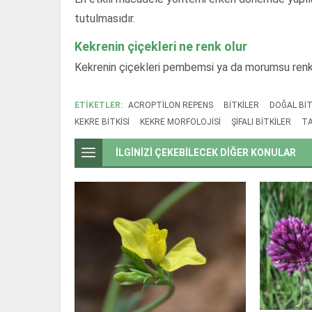
tutulmasıdır.
Kekrenin çiçekleri ne renk olur
Kekrenin çiçekleri pembemsi ya da morumsu renkte
ETİKETLER:
ACROPTILON REPENS
BITKILER
DOĞAL BIT
KEKRE BITKISI
KEKRE MORFOLOJISI
ŞIFALI BITKILER
TA
İLGİNİZİ ÇEKEBİLECEK DİĞER KONULAR