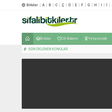
Bitkiler
A
B
C
Ç
D
E
F
G
H
I
İ
Bitkiler
Cilt Bakımı
Yetiştiricilik
SON EKLENEN KONULAR