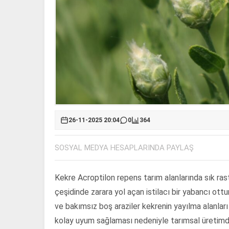
26-11-2025 20:04
0
364
SOSYAL MEDYA HESAPLARINDA PAYLAŞ
Kekre Acroptilon repens tarım alanlarında sık ra
çeşidinde zarara yol açan istilacı bir yabancı ottu
ve bakımsız boş araziler kekrenin yayılma alanları
kolay uyum sağlaması nedeniyle tarımsal üretimde