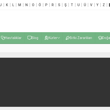
J
K
L
M
N
O
Ö
P
R
S
Ş
T
U
Ü
V
Y
Z
Hastalıklar
Blog
Kürler
Bitki Zararlıları
Doğa