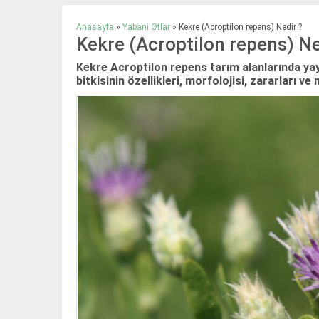
Anasayfa
»
Yabani Otlar
»
Kekre (Acroptilon repens) Nedir ?
Kekre (Acroptilon repens) Ne
Kekre Acroptilon repens tarım alanlarında yay
bitkisinin özellikleri, morfolojisi, zararları v