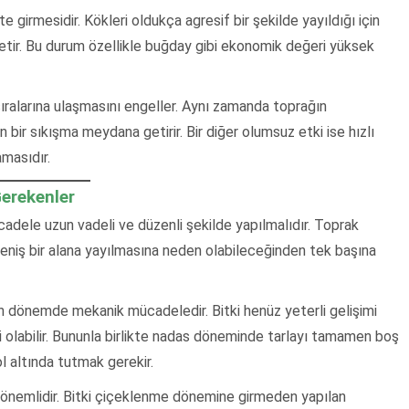
e girmesidir. Kökleri oldukça agresif bir şekilde yayıldığı için
üketir. Bu durum özellikle buğday gibi ekonomik değeri yüksek
sıralarına ulaşmasını engeller. Aynı zamanda toprağın
ir sıkışma meydana getirir. Bir diğer olumsuz etki ise hızlı
amasıdır.
Gerekenler
adele uzun vadeli ve düzenli şekilde yapılmalıdır. Toprak
geniş bir alana yayılmasına neden olabileceğinden tek başına
ken dönemde mekanik mücadeledir. Bitki henüz yeterli gelişimi
olabilir. Bununla birlikte nadas döneminde tarlayı tamamen boş
l altında tutmak gerekir.
nemlidir. Bitki çiçeklenme dönemine girmeden yapılan