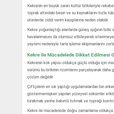
Kekrenin en büyük zararı kültür bitkileriyle rekabet
toprak altındaki besin ve su kaynaklarını hızla t
ürünlerde ciddi verim kayıplarına neden olabilir.
Kekre yoğunlaştığı alanlarda güneş ışığının bitki 
havalanmasını da olumsuz etkileyerek istenmeyen b
yayılımı nedeniyle tarla işleme ekipmanlarını zorl
Kekre ile Mücadelede Dikkat Edilmesi 
Kekrenin kök yapısı oldukça güçlü olduğu için müc
sürümü bu bitkinin rizomlarını parçalayarak daha 
çözüm değildir.
Çiftçilerin en sık yaptığı uygulamalardan biri er
göstermemişken yapılan yüzeysel sökümler etkili 
bırakmak yerine bakımlı tutmak ve toprağı kontro
Kekre ile mücadelede doğru zamanlama oldukça ö