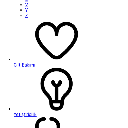
V
Y
Z
Cilt Bakımı
Yetiştiricilik