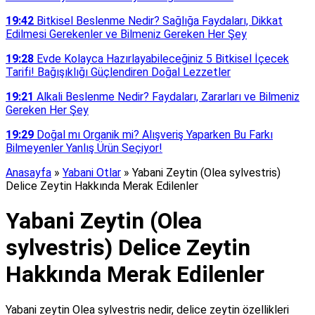
19:42
Bitkisel Beslenme Nedir? Sağlığa Faydaları, Dikkat
Edilmesi Gerekenler ve Bilmeniz Gereken Her Şey
19:28
Evde Kolayca Hazırlayabileceğiniz 5 Bitkisel İçecek
Tarifi! Bağışıklığı Güçlendiren Doğal Lezzetler
19:21
Alkali Beslenme Nedir? Faydaları, Zararları ve Bilmeniz
Gereken Her Şey
19:29
Doğal mı Organik mi? Alışveriş Yaparken Bu Farkı
Bilmeyenler Yanlış Ürün Seçiyor!
Anasayfa
»
Yabani Otlar
»
Yabani Zeytin (Olea sylvestris)
Delice Zeytin Hakkında Merak Edilenler
Yabani Zeytin (Olea
sylvestris) Delice Zeytin
Hakkında Merak Edilenler
Yabani zeytin Olea sylvestris nedir, delice zeytin özellikleri