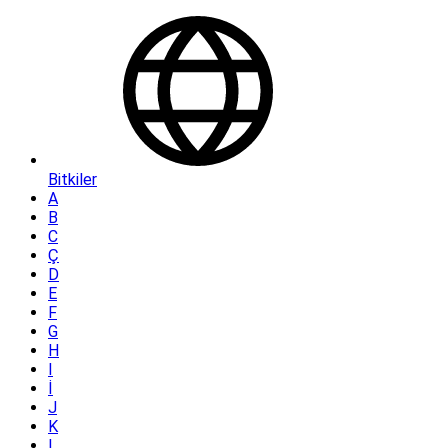
Bitkiler
A
B
C
Ç
D
E
F
G
H
I
İ
J
K
L