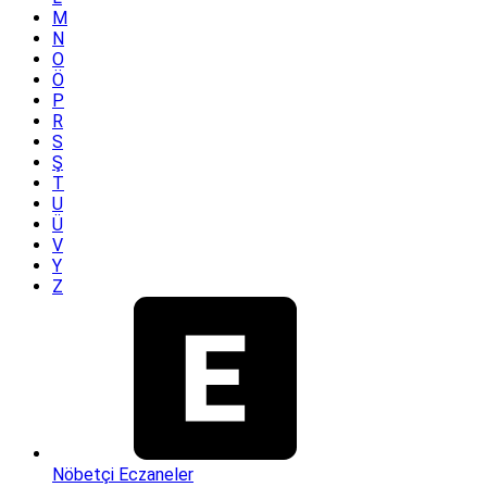
M
N
O
Ö
P
R
S
Ş
T
U
Ü
V
Y
Z
Nöbetçi Eczaneler