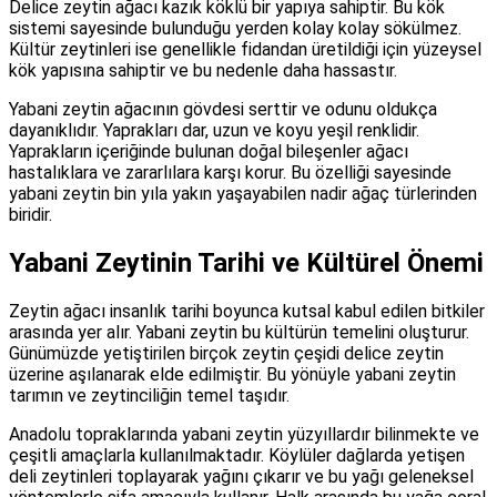
Delice zeytin ağacı kazık köklü bir yapıya sahiptir. Bu kök
sistemi sayesinde bulunduğu yerden kolay kolay sökülmez.
Kültür zeytinleri ise genellikle fidandan üretildiği için yüzeysel
kök yapısına sahiptir ve bu nedenle daha hassastır.
Yabani zeytin ağacının gövdesi serttir ve odunu oldukça
dayanıklıdır. Yaprakları dar, uzun ve koyu yeşil renklidir.
Yaprakların içeriğinde bulunan doğal bileşenler ağacı
hastalıklara ve zararlılara karşı korur. Bu özelliği sayesinde
yabani zeytin bin yıla yakın yaşayabilen nadir ağaç türlerinden
biridir.
Yabani Zeytinin Tarihi ve Kültürel Önemi
Zeytin ağacı insanlık tarihi boyunca kutsal kabul edilen bitkiler
arasında yer alır. Yabani zeytin bu kültürün temelini oluşturur.
Günümüzde yetiştirilen birçok zeytin çeşidi delice zeytin
üzerine aşılanarak elde edilmiştir. Bu yönüyle yabani zeytin
tarımın ve zeytinciliğin temel taşıdır.
Anadolu topraklarında yabani zeytin yüzyıllardır bilinmekte ve
çeşitli amaçlarla kullanılmaktadır. Köylüler dağlarda yetişen
deli zeytinleri toplayarak yağını çıkarır ve bu yağı geleneksel