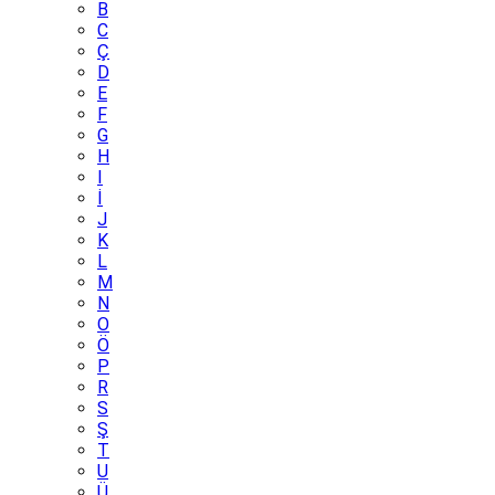
B
C
Ç
D
E
F
G
H
I
İ
J
K
L
M
N
O
Ö
P
R
S
Ş
T
U
Ü