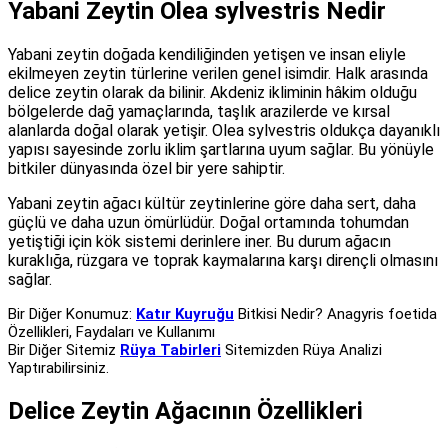
Yabani Zeytin Olea sylvestris Nedir
Yabani zeytin doğada kendiliğinden yetişen ve insan eliyle
ekilmeyen zeytin türlerine verilen genel isimdir. Halk arasında
delice zeytin olarak da bilinir. Akdeniz ikliminin hâkim olduğu
bölgelerde dağ yamaçlarında, taşlık arazilerde ve kırsal
alanlarda doğal olarak yetişir. Olea sylvestris oldukça dayanıklı
yapısı sayesinde zorlu iklim şartlarına uyum sağlar. Bu yönüyle
bitkiler dünyasında özel bir yere sahiptir.
Yabani zeytin ağacı kültür zeytinlerine göre daha sert, daha
güçlü ve daha uzun ömürlüdür. Doğal ortamında tohumdan
yetiştiği için kök sistemi derinlere iner. Bu durum ağacın
kuraklığa, rüzgara ve toprak kaymalarına karşı dirençli olmasını
sağlar.
Bir Diğer Konumuz:
Katır Kuyruğu
Bitkisi Nedir? Anagyris foetida
Özellikleri, Faydaları ve Kullanımı
Bir Diğer Sitemiz
Rüya Tabirleri
Sitemizden Rüya Analizi
Yaptırabilirsiniz.
Delice Zeytin Ağacının Özellikleri