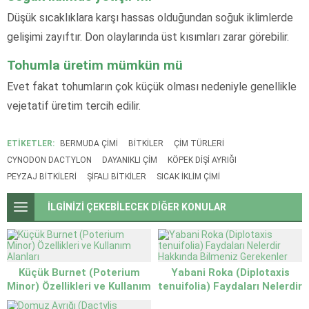
Düşük sıcaklıklara karşı hassas olduğundan soğuk iklimlerde
gelişimi zayıftır. Don olaylarında üst kısımları zarar görebilir.
Tohumla üretim mümkün mü
Evet fakat tohumların çok küçük olması nedeniyle genellikle
vejetatif üretim tercih edilir.
ETİKETLER:
BERMUDA ÇIMI
BITKILER
ÇIM TÜRLERI
CYNODON DACTYLON
DAYANIKLI ÇIM
KÖPEK DIŞI AYRIĞI
PEYZAJ BITKILERI
ŞIFALI BITKILER
SICAK IKLIM ÇIMI
İLGİNİZİ ÇEKEBİLECEK DİĞER KONULAR
Küçük Burnet (Poterium
Yabani Roka (Diplotaxis
Minor) Özellikleri ve Kullanım
tenuifolia) Faydaları Nelerdir
Alanları
Hakkında Bilmeniz