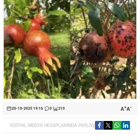
+
-
A
A
20-10-2025 19:16
0
210
SOSYAL MEDYA HESAPLARINDA PAYLAŞ