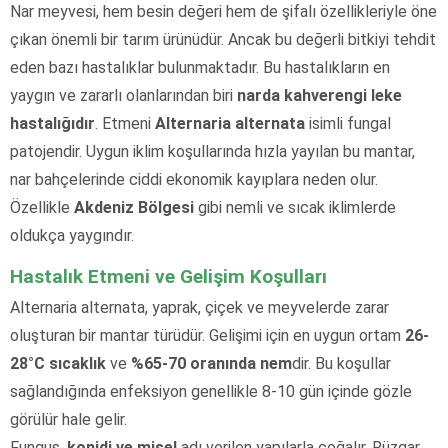
Nar meyvesi, hem besin değeri hem de şifalı özellikleriyle öne
çıkan önemli bir tarım ürünüdür. Ancak bu değerli bitkiyi tehdit
eden bazı hastalıklar bulunmaktadır. Bu hastalıkların en
yaygın ve zararlı olanlarından biri
narda kahverengi leke
hastalığıdır
. Etmeni
Alternaria alternata
isimli fungal
patojendir. Uygun iklim koşullarında hızla yayılan bu mantar,
nar bahçelerinde ciddi ekonomik kayıplara neden olur.
Özellikle
Akdeniz Bölgesi
gibi nemli ve sıcak iklimlerde
oldukça yaygındır.
Hastalık Etmeni ve Gelişim Koşulları
Alternaria alternata, yaprak, çiçek ve meyvelerde zarar
oluşturan bir mantar türüdür. Gelişimi için en uygun ortam
26-
28°C sıcaklık
ve
%65-70 oranında nem
dir. Bu koşullar
sağlandığında enfeksiyon genellikle 8-10 gün içinde gözle
görülür hale gelir.
Fungus,
konidi ve misel
adı verilen yapılarla çoğalır. Rüzgar,