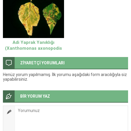
Adi Yaprak Yanıklığı
(Xanthomonas axonopodis
pv. phaseoli) ve Mücadele
Yöntemleri
ZİYARETÇİ YORUMLARI
Henüz yorum yapılmamış. İlk yorumu aşağıdaki form aracılığıyla siz
yapabilirsiniz.
BİR YORUM YAZ