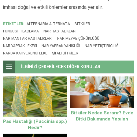
imhası doğal ve etkili önlemler arasında yer alır.
ETİKETLER:
ALTERNARIA ALTERNATA
BITKILER
FUNGUSIT ILAÇLAMA
NAR HASTALIKLARI
NAR MANTAR HASTALIKLARI
NAR MEYVE ÇÜRÜKLÜĞÜ
NAR YAPRAK LEKESI
NAR YAPRAK YANIKLIĞI
NAR YETIŞTIRICILIĞI
NARDA KAHVERENGI LEKE
ŞIFALI BITKILER
İLGİNİZİ ÇEKEBİLECEK DİĞER KONULAR
Bitkiler Neden Sararır? Evde
Bitki Bakımında Yapılan
Pas Hastalığı (Puccinia spp.)
Hatalar
Nedir?