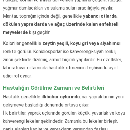
yağmur damlacıkları ve sulama suları aracılığıyla yayılır.
Mantar, toprağın içinde değil, genellikle
yabancı otlarda
,
dökülen yapraklarda
ve
ağaç üzerinde kalan enfekteli
meyvelerde
kışı geçirir.
Koloniler genellikle
zeytin yeşili, koyu gri veya siyahımsı
renkte görülür. Konidiosporlar ise kahverengi-siyah renkli,
zincir şeklinde dizilmiş, armut biçimli yapılardır. Bu özellikler,
laboratuvar ortamında hastalık etmeninin teşhisinde ayırt
edici rol oynar.
Hastalığın Görülme Zamanı ve Belirtileri
Hastalık genellikle
ilkbahar aylarında
, nar yapraklarının yeni
gelişmeye başladığı dönemde ortaya çıkar.
İlk belirtiler, yaprak uçlarında görülen küçük, yuvarlak ve koyu
kahverengi lekeler şeklindedir. Zamanla bu lekeler birleşir,
geniş alanları kaplar ve yaprakların yarısından fazlası