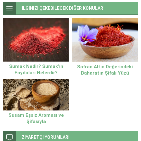
İLGİNİZİ ÇEKEBİLECEK DİĞER KONULAR
Sumak Nedir? Sumak’ın
Safran Altın Değerindeki
Faydaları Nelerdir?
Baharatın Şifalı Yüzü
Susam Eşsiz Aroması ve
Şifasıyla
ZİYARETÇİ YORUMLARI