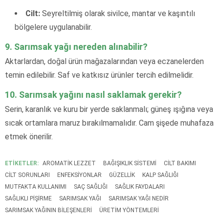
Cilt:
Seyreltilmiş olarak sivilce, mantar ve kaşıntılı
bölgelere uygulanabilir.
9. Sarımsak yağı nereden alınabilir?
Aktarlardan, doğal ürün mağazalarından veya eczanelerden
temin edilebilir. Saf ve katkısız ürünler tercih edilmelidir.
10. Sarımsak yağını nasıl saklamak gerekir?
Serin, karanlık ve kuru bir yerde saklanmalı; güneş ışığına veya
sıcak ortamlara maruz bırakılmamalıdır. Cam şişede muhafaza
etmek önerilir.
ETİKETLER:
AROMATIK LEZZET
BAĞIŞIKLIK SISTEMI
CILT BAKIMI
CILT SORUNLARI
ENFEKSIYONLAR
GÜZELLIK
KALP SAĞLIĞI
MUTFAKTA KULLANIMI
SAÇ SAĞLIĞI
SAĞLIK FAYDALARI
SAĞLIKLI PIŞIRME
SARIMSAK YAĞI
SARIMSAK YAĞI NEDIR
SARIMSAK YAĞININ BILEŞENLERI
ÜRETIM YÖNTEMLERI