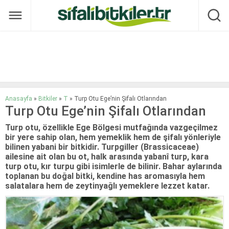
Anasayfa
»
Bitkiler
»
T
»
Turp Otu Ege’nin Şifalı Otlarından
Turp Otu Ege’nin Şifalı Otlarından
Turp otu, özellikle Ege Bölgesi mutfağında vazgeçilmez
bir yere sahip olan, hem yemeklik hem de şifalı yönleriyle
bilinen yabani bir bitkidir. Turpgiller (Brassicaceae)
ailesine ait olan bu ot, halk arasında yabanî turp, kara
turp otu, kır turpu gibi isimlerle de bilinir. Bahar aylarında
toplanan bu doğal bitki, kendine has aromasıyla hem
salatalara hem de zeytinyağlı yemeklere lezzet katar.