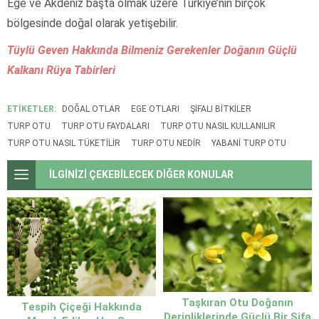
Ege ve Akdeniz başta olmak üzere Türkiye’nin birçok
bölgesinde doğal olarak yetişebilir.
Tüylü Geven Hakkında Bilmeniz Gerekenler Doğanın Güçlü
Kalkanı
Rüya Tabirleri
ETİKETLER:
DOĞAL OTLAR
EGE OTLARI
ŞIFALI BITKILER
TURP OTU
TURP OTU FAYDALARI
TURP OTU NASIL KULLANILIR
TURP OTU NASIL TÜKETILIR
TURP OTU NEDIR
YABANI TURP OTU
İLGİNİZİ ÇEKEBİLECEK DİĞER KONULAR
Taşkıran Otu Doğanın
Tespih Çiçeği Hakkında
Derinliklerinde Güçlü Bir Şifa