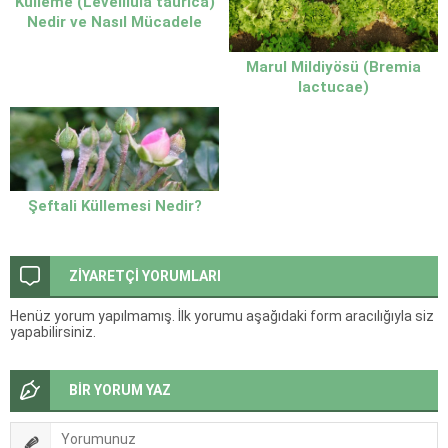
Külleme (Leveillula taurica)
Nedir ve Nasıl Mücadele
Edilir?
Marul Mildiyösü (Bremia
lactucae)
Şeftali Küllemesi Nedir?
ZİYARETÇİ YORUMLARI
Henüz yorum yapılmamış. İlk yorumu aşağıdaki form aracılığıyla siz
yapabilirsiniz.
BİR YORUM YAZ