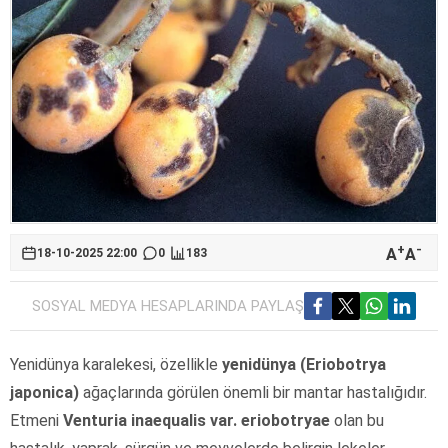
+
-
A
A
18-10-2025 22:00
0
183
SOSYAL MEDYA HESAPLARINDA PAYLAŞ
Yenidünya karalekesi, özellikle
yenidünya (Eriobotrya
japonica)
ağaçlarında görülen önemli bir mantar hastalığıdır.
Etmeni
Venturia inaequalis var. eriobotryae
olan bu