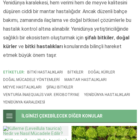
Yenidünya karalekesi, hem verimi hem de meyve kalitesini
düşüren ciddi bir mantar hastalığıdır. Ancak düzenli bahçe
bakımı, zamanında ilaçlama ve doğal bitkisel çözümlerle bu
hastalık kontrol altına alınabilir. Yenidünya yetiştiriciliğinde
sağlıklı bir ekosistem oluşturmak için
şifalı bitkiler
,
doğal
kürler
ve
bitki hastalıkları
konularında bilinçli hareket
etmek büyük önem taşır.
ETİKETLER:
BITKI HASTALIKLARI
BITKILER
DOĞAL KÜRLER
DOĞAL MÜCADELE YÖNTEMLERI
MANTAR HASTALIKLARI
MEYVE HASTALIKLARI
ŞIFALI BITKILER
VENTURIA INAEQUALIS VAR. ERIOBOTRYAE
YENIDÜNYA HASTALIKLARI
YENIDÜNYA KARALEKESI
İLGİNİZİ ÇEKEBİLECEK DİĞER KONULAR