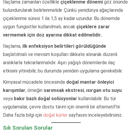
İlaçlama zamanları özellikle
çiçeklenme dönemi
göz önünde
bulundurularak belirlenmelidir. Çünkü yenidünya ağaçlarında
çiçeklenme süresi 1 ila 1,5 ay kadar uzundur. Bu dönemde
uygun fungisitler kullanılmalı, ancak
çiçeklere zarar
vermemek için doz ayarına dikkat edilmelidir.
İlaçlama,
ilk enfeksiyon belirtileri görüldüğünde
başlatılmalı ve mevsim koşulları dikkate alınarak düzenli
aralıklarla tekrarlanmalıdır. Aşırı yağışlı dönemlerde ilaç
etkisini yitirebilir, bu durumda yeniden uygulama gerekebilir.
Kimyasal mücadele öncesinde
doğal mantar önleyici
karışımlar
, örneğin
sarımsak ekstresi
,
ısırgan otu suyu
veya
bakır bazlı doğal solüsyonlar
kullanılabilir. Bu tür
uygulamalar, çevre dostu tarım için önemli bir alternatiftir.
Daha fazla bilgi için
doğal kürler
sayfasını inceleyebilirsiniz.
Sık Sorulan Sorular