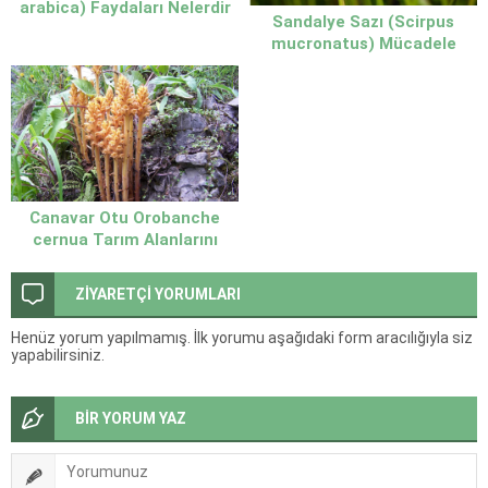
arabica) Faydaları Nelerdir
Sandalye Sazı (Scirpus
Şaşırtan Özellikleriyle Arap
mucronatus) Mücadele
Yoncası Rehberi
Yöntemleri Nelerdir
Canavar Otu Orobanche
cernua Tarım Alanlarını
Tehdit Eden Tehlikeli
Parazit Bitki
ZİYARETÇİ YORUMLARI
Henüz yorum yapılmamış. İlk yorumu aşağıdaki form aracılığıyla siz
yapabilirsiniz.
BİR YORUM YAZ