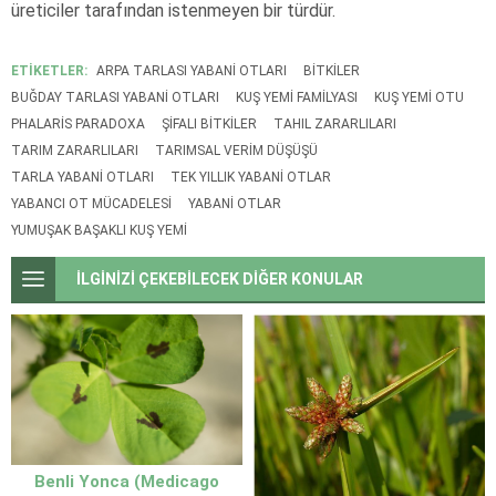
üreticiler tarafından istenmeyen bir türdür.
ETİKETLER:
ARPA TARLASI YABANI OTLARI
BITKILER
BUĞDAY TARLASI YABANI OTLARI
KUŞ YEMI FAMILYASI
KUŞ YEMI OTU
PHALARIS PARADOXA
ŞIFALI BITKILER
TAHIL ZARARLILARI
TARIM ZARARLILARI
TARIMSAL VERIM DÜŞÜŞÜ
TARLA YABANI OTLARI
TEK YILLIK YABANI OTLAR
YABANCI OT MÜCADELESI
YABANI OTLAR
YUMUŞAK BAŞAKLI KUŞ YEMI
İLGİNİZİ ÇEKEBİLECEK DİĞER KONULAR
Benli Yonca (Medicago