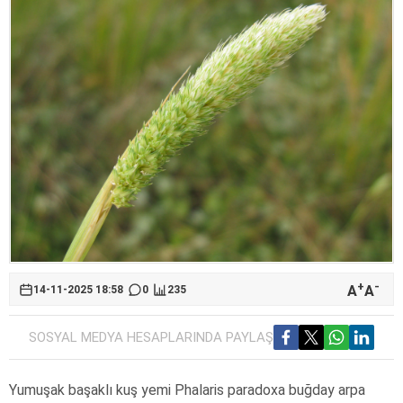
+
-
A
A
14-11-2025 18:58
0
235
SOSYAL MEDYA HESAPLARINDA PAYLAŞ
Yumuşak başaklı kuş yemi Phalaris paradoxa buğday arpa