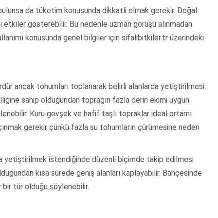
bulunsa da tüketim konusunda dikkatli olmak gerekir. Doğal
klı etkiler gösterebilir. Bu nedenle uzman görüşü alınmadan
anımı konusunda genel bilgiler için sifalibitkiler.tr üzerindeki
dür ancak tohumları toplanarak belirli alanlarda yetiştirilmesi
ğine sahip olduğundan toprağın fazla derin ekimi uygun
lenebilir. Kuru gevşek ve hafif taşlı topraklar ideal ortamı
çınmak gerekir çünkü fazla su tohumların çürümesine neden
a yetiştirilmek istendiğinde düzenli biçimde takip edilmesi
 olduğundan kısa sürede geniş alanları kaplayabilir. Bahçesinde
bir tür olduğu söylenebilir.