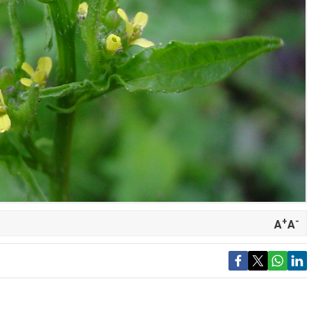
+
-
A
A