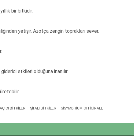
lık bir bitkidir.
liğinden yetişir. Azotça zengin toprakları sever.
r.
iderici etkileri olduğuna inanılır.
retebilir.
AÇICI BITKILER
ŞIFALI BITKILER
SISYMBRIUM OFFICINALE