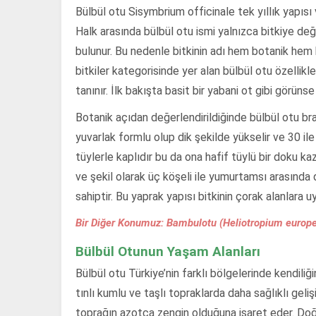
Bülbül otu Sisymbrium officinale tek yıllık yapısı v
Halk arasında bülbül otu ismi yalnızca bitkiye de
bulunur. Bu nedenle bitkinin adı hem botanik hem kü
bitkiler kategorisinde yer alan bülbül otu özellikl
tanınır. İlk bakışta basit bir yabani ot gibi görüns
Botanik açıdan değerlendirildiğinde bülbül otu bra
yuvarlak formlu olup dik şekilde yükselir ve 30 i
tüylerle kaplıdır bu da ona hafif tüylü bir doku kaza
ve şekil olarak üç köşeli ile yumurtamsı arasında de
sahiptir. Bu yaprak yapısı bitkinin çorak alanlara 
Bir Diğer Konumuz: Bambulotu (Heliotropium europ
Bülbül Otunun Yaşam Alanları
Bülbül otu Türkiye’nin farklı bölgelerinde kendiliğ
tınlı kumlu ve taşlı topraklarda daha sağlıklı geliş
toprağın azotça zengin olduğuna işaret eder. Doğal