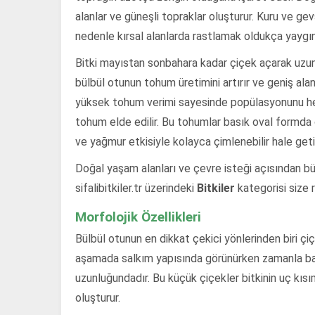
alanlar ve güneşli topraklar oluşturur. Kuru ve ge
nedenle kırsal alanlarda rastlamak oldukça yaygın
Bitki mayıstan sonbahara kadar çiçek açarak uzun
bülbül otunun tohum üretimini artırır ve geniş ala
yüksek tohum verimi sayesinde popülasyonunu her 
tohum elde edilir. Bu tohumlar basık oval formda o
ve yağmur etkisiyle kolayca çimlenebilir hale getir
Doğal yaşam alanları ve çevre isteği açısından bül
sifalibitkiler.tr üzerindeki
Bitkiler
kategorisi size r
Morfolojik Özellikleri
Bülbül otunun en dikkat çekici yönlerinden biri çiçe
aşamada salkım yapısında görünürken zamanla ba
uzunluğundadır. Bu küçük çiçekler bitkinin uç kı
oluşturur.