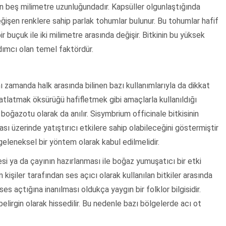
on beş milimetre uzunluğundadır. Kapsüller olgunlaştığında
işen renklere sahip parlak tohumlar bulunur. Bu tohumlar hafif
 buçuk ile iki milimetre arasında değişir. Bitkinin bu yüksek
ımcı olan temel faktördür.
nı zamanda halk arasında bilinen bazı kullanımlarıyla da dikkat
hatlatmak öksürüğü hafifletmek gibi amaçlarla kullanıldığı
boğazotu olarak da anılır. Sisymbrium officinale bitkisinin
sı üzerinde yatıştırıcı etkilere sahip olabileceğini göstermiştir
 geleneksel bir yöntem olarak kabul edilmelidir.
si ya da çayının hazırlanması ile boğaz yumuşatıcı bir etki
işiler tarafından ses açıcı olarak kullanılan bitkiler arasında
i ses açtığına inanılması oldukça yaygın bir folklor bilgisidir.
elirgin olarak hissedilir. Bu nedenle bazı bölgelerde acı ot