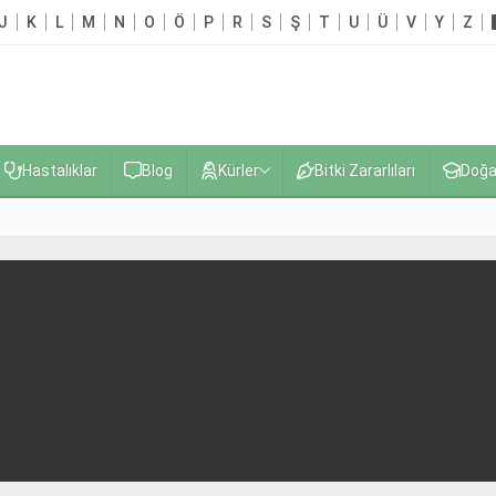
J
K
L
M
N
O
Ö
P
R
S
Ş
T
U
Ü
V
Y
Z
Hastalıklar
Blog
Kürler
Bitki Zararlıları
Doğa