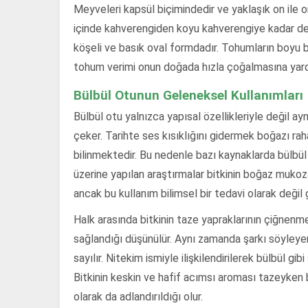
Meyveleri kapsül biçimindedir ve yaklaşık on ile 
içinde kahverengiden koyu kahverengiye kadar değ
köşeli ve basık oval formdadır. Tohumların boyu bir
tohum verimi onun doğada hızla çoğalmasına yard
Bülbül Otunun Geleneksel Kullanımları
Bülbül otu yalnızca yapısal özellikleriyle değil ay
çeker. Tarihte ses kısıklığını gidermek boğazı ra
bilinmektedir. Bu nedenle bazı kaynaklarda bülbül 
üzerine yapılan araştırmalar bitkinin boğaz mukoza
ancak bu kullanım bilimsel bir tedavi olarak değil
Halk arasında bitkinin taze yapraklarının çiğnenme
sağlandığı düşünülür. Aynı zamanda şarkı söyleyen k
sayılır. Nitekim ismiyle ilişkilendirilerek bülbül gib
Bitkinin keskin ve hafif acımsı aroması tazeyken b
olarak da adlandırıldığı olur.