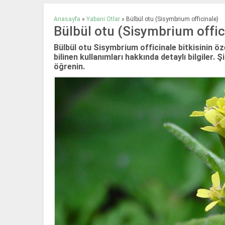
Anasayfa
»
Yabani Otlar
»
Bülbül otu (Sisymbrium officinale)
Bülbül otu (Sisymbrium offic
Bülbül otu Sisymbrium officinale bitkisinin öze
bilinen kullanımları hakkında detaylı bilgiler. Ş
öğrenin.