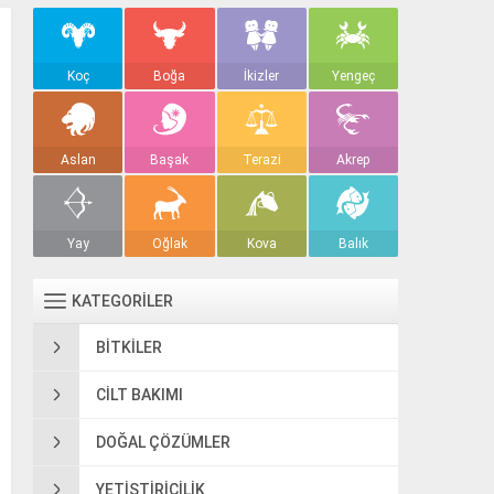
Koç
Boğa
İkizler
Yengeç
Aslan
Başak
Terazi
Akrep
Yay
Oğlak
Kova
Balık
KATEGORİLER
BITKILER
CILT BAKIMI
DOĞAL ÇÖZÜMLER
YETIŞTIRICILIK