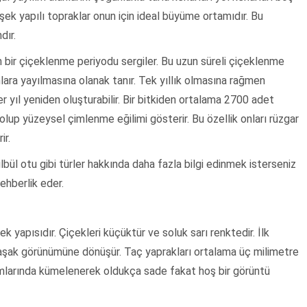
vşek yapılı topraklar onun için ideal büyüme ortamıdır. Bu
dır.
 bir çiçeklenme periyodu sergiler. Bu uzun süreli çiçeklenme
nlara yayılmasına olanak tanır. Tek yıllık olmasına rağmen
yıl yeniden oluşturabilir. Bir bitkiden ortalama 2700 adet
lup yüzeysel çimlenme eğilimi gösterir. Bu özellik onları rüzgar
ir.
bül otu gibi türler hakkında daha fazla bilgi edinmek isterseniz
ehberlik eder.
k yapısıdır. Çiçekleri küçüktür ve soluk sarı renktedir. İlk
şak görünümüne dönüşür. Taç yaprakları ortalama üç milimetre
sımlarında kümelenerek oldukça sade fakat hoş bir görüntü