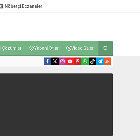
Nöbetçi Eczaneler
l Çözümler
Yabani Otlar
Video Galeri