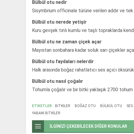
Bülbül otu nedir
Sisymbrium officinale türüne verilen addır ve tek yıl
Bülbül otu nerede yetişir
Kuru gevşek tınlı kumlu ve taşlı topraklarda kendi
Bülbül otu ne zaman çiçek açar
Mayıstan sonbahara kadar soluk sarı çiçekler aça
Bülbül otu faydaları nelerdir
Halk arasında boğaz rahatlatıcı ses açıcı öksürük g
Bülbül otu nasıl çoğalır
Tohumla çoğalır ve bir bitki yaklaşık 2700 tohum ü
ETİKETLER:
BITKILER
BOĞAZ OTU
BÜLBÜL OTU
SES 
YABANI BITKILER
İLGİNİZİ ÇEKEBİLECEK DİĞER KONULAR