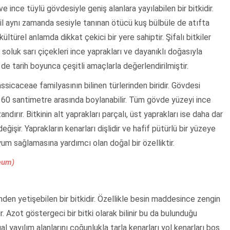
e ince tüylü gövdesiyle geniş alanlara yayılabilen bir bitkidir.
ğil aynı zamanda sesiyle tanınan ötücü kuş bülbüle de atıfta
ltürel anlamda dikkat çekici bir yere sahiptir. Şifalı bitkiler
e soluk sarı çiçekleri ince yaprakları ve dayanıklı doğasıyla
e de tarih boyunca çeşitli amaçlarla değerlendirilmiştir.
ssicaceae familyasının bilinen türlerinden biridir. Gövdesi
le 60 santimetre arasında boylanabilir. Tüm gövde yüzeyi ince
ndırır. Bitkinin alt yaprakları parçalı, üst yaprakları ise daha dar
ğişir. Yaprakların kenarları dişlidir ve hafif pütürlü bir yüzeye
uyum sağlamasına yardımcı olan doğal bir özelliktir.
eum)
inden yetişebilen bir bitkidir. Özellikle besin maddesince zengin
ir. Azot göstergeci bir bitki olarak bilinir bu da bulunduğu
 yayılım alanlarını çoğunlukla tarla kenarları yol kenarları boş