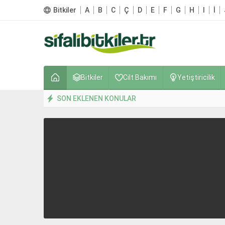
Bitkiler
A
B
C
Ç
D
E
F
G
H
I
İ
Bitkiler
Cilt Bakımı
Yetiştiricilik
SON EKLENEN KONULAR