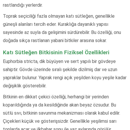
rastlandığı yerlerdir.
Toprak seçiciliği fazla olmayan katı sütleğen, genellikle
güneşli alanları tercih eder. Kuraklığa dayanıklı yapısı
sayesinde az suyla da gelişimini sürdürebilir. Bu özelliği, onu
doğada sıkça rastlanan yabani bitkiler arasına sokar.
Katı Sütleğen Bitkisinin Fiziksel Özellikleri
Euphorbia stricta, dik büyüyen ve sert yapılı bir gövdeye
sahiptir. Gövde üzerinde sıralı şekilde dizilmiş dar ve uzun
yapraklar bulunur. Yaprak rengi açık yeşilden koyu yeşile kadar
değişiklik gösterebilir.
Bitkinin en dikkat çekici özelliği, herhangi bir yerinden
koparıldığında ya da kesildiğinde akan beyaz özsudur. Bu
sütlü sıvı, bitkinin savunma mekanizması olarak kabul edilir.
Çiçekleri küçük ve gösterişsizdir. Genellikle yeşilimsi sarı
tonlarda açar ve ilkbahar sonu ile yaz aylarında görülür.