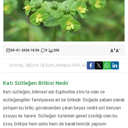
+
-
A
A
05-01-2026 18:56
0
206
SOSYAL MEDYA HESAPLARINDA PAYLAŞ
Katı Sütleğen Bitkisi Nedir
Katı sütleğen, bilimsel adı Euphorbia stricta olan ve
sütleğengiller familyasına ait bir bitkidir. Doğada yabani olarak
yetişen bu bitki, gövdesinden çıkan beyaz renkli süt benzeri
özsuyu ile tanınır. Sütleğen türlerinin genel özelliği olan bu
özsu, bitkiye hem adını hem de karakteristik yapısını