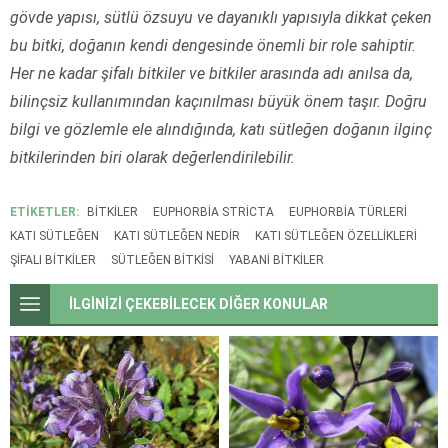
gövde yapısı, sütlü özsuyu ve dayanıklı yapısıyla dikkat çeken
bu bitki, doğanın kendi dengesinde önemli bir role sahiptir.
Her ne kadar şifalı bitkiler ve bitkiler arasında adı anılsa da,
bilinçsiz kullanımından kaçınılması büyük önem taşır. Doğru
bilgi ve gözlemle ele alındığında, katı sütleğen doğanın ilginç
bitkilerinden biri olarak değerlendirilebilir.
ETİKETLER:
BITKILER
EUPHORBIA STRICTA
EUPHORBIA TÜRLERI
KATI SÜTLEĞEN
KATI SÜTLEĞEN NEDIR
KATI SÜTLEĞEN ÖZELLIKLERI
ŞIFALI BITKILER
SÜTLEĞEN BITKISI
YABANI BITKILER
İLGİNİZİ ÇEKEBİLECEK DİĞER KONULAR