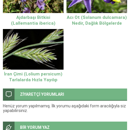
Acı Ot (Solanum dulcamara)
Ajdarbaşı Bitkisi
Nedir, Dağlık Bölgelerde
(Lallemantia iberica)
Nasıl Ayırt Edilir
Ajdarbaşı Otunun Faydaları
ve Özellikleri
İran Çimi (Lolium persicum)
Tarlalarda Hızla Yayılıp
Verimi Düşüren Yabancı Ot
ZİYARETÇİ YORUMLARI
Henüz yorum yapılmamış. İlk yorumu aşağıdaki form aracılığıyla siz
yapabilirsiniz.
BİR YORUM YAZ