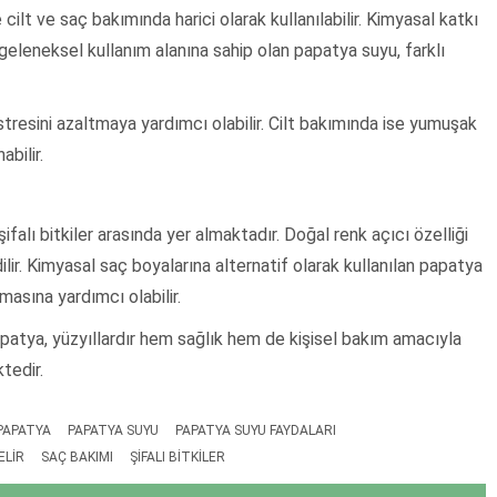
ilt ve saç bakımında harici olarak kullanılabilir. Kimyasal katkı
geleneksel kullanım alanına sahip olan papatya suyu, farklı
stresini azaltmaya yardımcı olabilir. Cilt bakımında ise yumuşak
bilir.
lı bitkiler arasında yer almaktadır. Doğal renk açıcı özelliği
lir. Kimyasal saç boyalarına alternatif olarak kullanılan papatya
asına yardımcı olabilir.
patya, yüzyıllardır hem sağlık hem de kişisel bakım amacıyla
tedir.
PAPATYA
PAPATYA SUYU
PAPATYA SUYU FAYDALARI
ELIR
SAÇ BAKIMI
ŞIFALI BITKILER