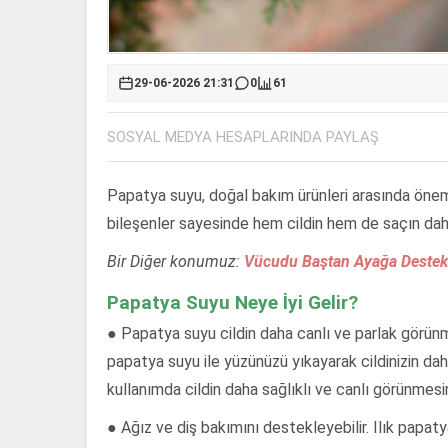
29-06-2026 21:31
0
61
SOSYAL MEDYA HESAPLARINDA PAYLAŞ
Papatya suyu, doğal bakım ürünleri arasında önemli
bileşenler sayesinde hem cildin hem de saçın daha
Bir Diğer konumuz:
Vücudu Baştan Ayağa Destekle
Papatya Suyu Neye İyi Gelir?
● Papatya suyu cildin daha canlı ve parlak görünm
papatya suyu ile yüzünüzü yıkayarak cildinizin da
kullanımda cildin daha sağlıklı ve canlı görünmesin
● Ağız ve diş bakımını destekleyebilir. Ilık papatya