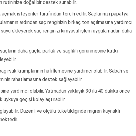
utininize doğal bir destek sunabilir.
a açmak isteyenler tarafından tercih edilir. Saçlarınızı papatya
ulamanın ardından saç renginizin birkaç ton açılmasına yardımcı
ya suyu ekleyerek saç renginizi kimyasal işlem uygulamadan daha
saçların daha güçlü, parlak ve sağlıklı görünmesine katkı
eyebilir.
ağırsak kramplarının hafiflemesine yardımcı olabilir. Sabah ve
minin rahatlamasına destek sağlayabilir.
mesine yardımcı olabilir. Yatmadan yaklaşık 30 ila 40 dakika önce
uykuya geçişi kolaylaştırabilir.
ğlayabilir. Düzenli ve ölçülü tüketildiğinde migren kaynaklı
mektedir.