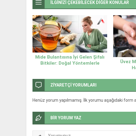
İLGİNİZİ ÇEKEBİLECEK DİĞER KONULAR
Mide Bulantısına İyi Gelen Şifalı
Üvez M
Bitkiler: Doğal Yöntemlerle
H
Rahatlama
ZİYARETÇİ YORUMLARI
Henüz yorum yapılmamış. İlk yorumu aşağıdaki form arac
BİR YORUM YAZ