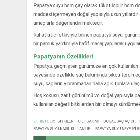
Papatya suyu hem çay olarak tüketilebilir hem de c
maddesi içermeyen doğal yapısıyla uzun yıllardır 
amaçlarla değerlendirilmektedir.
Rahatlatıcı etkisiyle bilinen papatya suyu, günün 
bir pamuk yardımıyla hafif masaj yapılarak uygulana
Papatyanın Özellikleri
Papatya, geçmişten günümüze en çok kullanılan şifa
sayesinde özellikle saç bakımında sıkça tercih edi
suyu, saçların yıpranmadan daha açık tonlara ulaşm
Hoş kokusu, zarif görünümü ve doğal yapısıyla pa
kullanılan değerli bitkilerden biri olmayı sürdürmek
ETİKETLER:
BITKILER
CILT BAKIMI
DOĞAL SAÇ AÇICI
PAPATYA SUYU NASIL KULLANILIR
PAPATYA SUYU NEYE IYI G