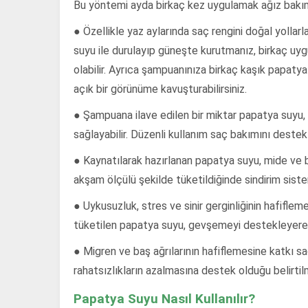
Bu yöntemi ayda birkaç kez uygulamak ağız bakım r
● Özellikle yaz aylarında saç rengini doğal yollarl
suyu ile durulayıp güneşte kurutmanız, birkaç uyg
olabilir. Ayrıca şampuanınıza birkaç kaşık papat
açık bir görünüme kavuşturabilirsiniz.
● Şampuana ilave edilen bir miktar papatya suyu, 
sağlayabilir. Düzenli kullanım saç bakımını destekl
● Kaynatılarak hazırlanan papatya suyu, mide ve b
akşam ölçülü şekilde tüketildiğinde sindirim siste
● Uykusuzluk, stres ve sinir gerginliğinin hafifle
tüketilen papatya suyu, gevşemeyi destekleyerek 
● Migren ve baş ağrılarının hafiflemesine katkı sa
rahatsızlıkların azalmasına destek olduğu belirtil
Papatya Suyu Nasıl Kullanılır?