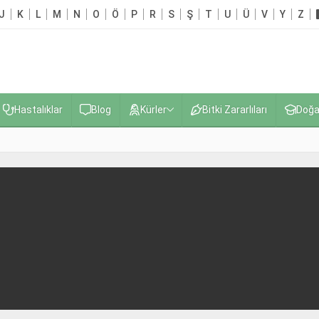
J
K
L
M
N
O
Ö
P
R
S
Ş
T
U
Ü
V
Y
Z
Hastalıklar
Blog
Kürler
Bitki Zararlıları
Doğa