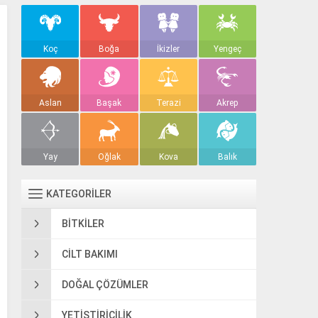
Koç
Boğa
İkizler
Yengeç
Aslan
Başak
Terazi
Akrep
Yay
Oğlak
Kova
Balık
KATEGORİLER
BITKILER
CILT BAKIMI
DOĞAL ÇÖZÜMLER
YETIŞTIRICILIK