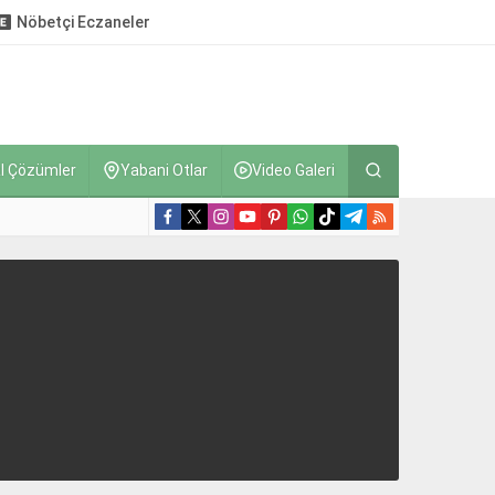
Nöbetçi Eczaneler
l Çözümler
Yabani Otlar
Video Galeri