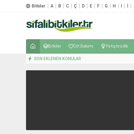
Bitkiler
A
B
C
Ç
D
E
F
G
H
I
İ
Bitkiler
Cilt Bakımı
Yetiştiricilik
SON EKLENEN KONULAR