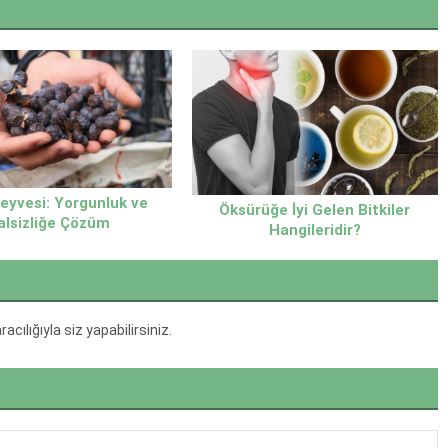
eyvesi: Yorgunluk ve
Öksürüğe İyi Gelen Bitkiler
alsizliğe Çözüm
Hangileridir?
ılığıyla siz yapabilirsiniz.