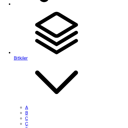
Bitkiler
A
B
C
Ç