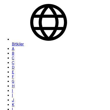
Bitkiler
A
B
C
Ç
D
E
F
G
H
I
İ
J
K
L