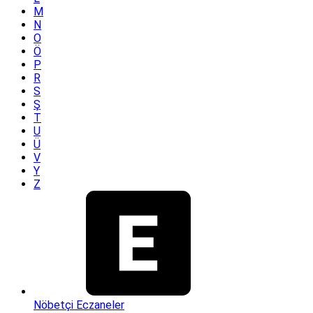
M
N
O
Ö
P
R
S
Ş
T
U
Ü
V
Y
Z
Nöbetçi Eczaneler