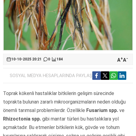
+
-
A
A
10-10-2025 20:21
0
184
SOSYAL MEDYA HESAPLARINDA PAYLAŞ
Toprak kökenli hastalıklar bitkilerin gelişim sürecinde
toprakta bulunan zararlı mikroorganizmaların neden olduğu
önemli tarımsal problemlerdir. Özellikle
Fusarium spp.
ve
Rhizoctonia spp.
gibi mantar türleri bu hastalıklara yol
açmaktadır. Bu etmenler bitkilerin kök, gövde ve tohum
kısımlarına saldırarak çürüme, solma ve gelişim geriliği gibi