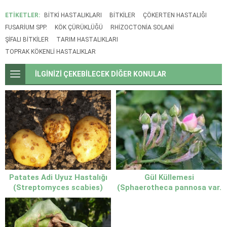
ETİKETLER:
BITKI HASTALIKLARI
BITKILER
ÇÖKERTEN HASTALIĞI
FUSARIUM SPP.
KÖK ÇÜRÜKLÜĞÜ
RHIZOCTONIA SOLANI
ŞIFALI BITKILER
TARIM HASTALIKLARI
TOPRAK KÖKENLI HASTALIKLAR
İLGİNİZİ ÇEKEBİLECEK DİĞER KONULAR
Gül Küllemesi
Patates Adi Uyuz Hastalığı
(Sphaerotheca pannosa var.
(Streptomyces scabies)
rosae) Nedir? Belirtileri ve
Belirtileri ve Mücadele
Mücadele Yöntemleri
Yöntemleri