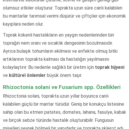
olumsuz etkiler oluşturur. Toprakta uzun süre canlı kalabilen
bu mantarlar tarımsal verimi düşürür ve çiftçiler için ekonomik
kayıplara neden olur.
Toprak kökenli hastalıkların en yaygın nedenlerinden biri
toprağın nem oranı ve sıcaklık dengesinin bozulmasıdır.
Ayrıca bulaşık tohumların ekilmesi ve enfekte olmuş bitki
artıklarının toprakta kalması da hastalığın yayılmasını
kolaylaştırır. Bu nedenle sağlıklı bir üretim için
toprak hijyeni
ve
kültürel önlemler
büyük önem taşır.
Rhizoctonia solani ve Fusarium spp. Özellikleri
Rhizoctonia solani, toprakta uzun yıllar boyunca canlı
kalabilen güçlü bir mantar türüdür. Geniş bir konukçu listesine
sahip olan bu etmen patates, domates, lahana, fasulye, kabak
ve birçok sebze türünde hastalık oluşturabilir. Fungusun
miselleri seyrek bölmeli bir yapıdadır ve toprakta sklerot adı