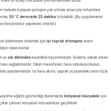
n etkili ve kolay mücadele yöntemlerinden biridir.
 halinde kışlayan patojeni yok etmek amacıyla tohumlara
umlar,
50 °C derecede 25 dakika
tutulabilir. (Bu uygulamanın
ofesyonelce yapılması önerilir.)
n birikmesini önlemek için
iyi toprak drenajına
önem
diyö riskini katlar.
n
ve
sık dikimden
kesinlikle kaçınılmalıdır. Sulama, sabah erken
uması sağlanmalıdır. Dikim mesafeleri, hava sirkülasyonunun
e ayarlanmalıdır. İyi hava akımı, yaprak yüzeyindeki nemi hızla
 yayılma eğilimi gösterdiği durumlarda
kimyasal mücadele
son
a çıkar çıkmaz kimyasal mücadeleye geçilebilir.