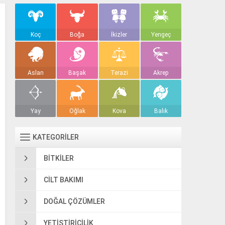
Koç
Boğa
İkizler
Yengeç
Aslan
Başak
Terazi
Akrep
Yay
Oğlak
Kova
Balık
KATEGORİLER
BITKILER
CILT BAKIMI
DOĞAL ÇÖZÜMLER
YETIŞTIRICILIK