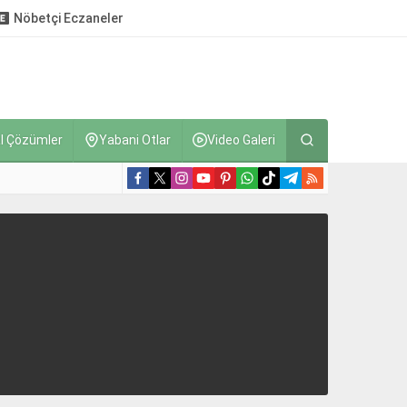
Nöbetçi Eczaneler
l Çözümler
Yabani Otlar
Video Galeri