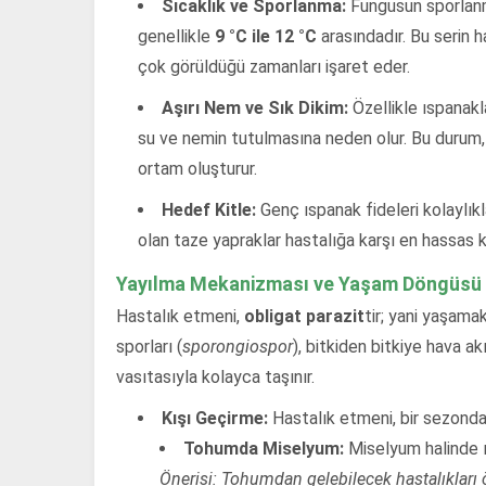
Sıcaklık ve Sporlanma:
Fungusun sporlanma
genellikle
9 °C ile 12 °C
arasındadır. Bu serin 
çok görüldüğü zamanları işaret eder.
Aşırı Nem ve Sık Dikim:
Özellikle ıspanakl
su ve nemin tutulmasına neden olur. Bu durum, 
ortam oluşturur.
Hedef Kitle:
Genç ıspanak fideleri kolaylıkl
olan taze yapraklar hastalığa karşı en hassas k
Yayılma Mekanizması ve Yaşam Döngüsü
Hastalık etmeni,
obligat parazit
tir; yani yaşamak
sporları (
sporongiospor
), bitkiden bitkiye hava ak
vasıtasıyla kolayca taşınır.
Kışı Geçirme:
Hastalık etmeni, bir sezondan 
Tohumda Miselyum:
Miselyum halinde ı
Önerisi: Tohumdan gelebilecek hastalıkları