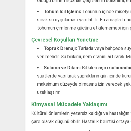
olduğu bilinen ıspanak çeşitlerinin kullanımı, e
Tohum Isıl İşlemi:
Tohumun içinde miselyum
sıcak su uygulaması yapılabilir. Bu amaçla toh
tohumun çimlenme gücünü etkilememesi için pr
Çevresel Koşulları Yönetme
Toprak Drenajı:
Tarlada veya bahçede suyu
verilmelidir. Su birikimi, nem oranını artırarak Mil
Sulama ve Dikim:
Bitkileri
aşırı sulamada
saatlerde yapılarak yaprakların gün içinde kur
maksimum düzeyde olmasına izin verecek şekild
uzaklaştırır.
Kimyasal Mücadele Yaklaşımı
Kültürel önlemlerin yetersiz kaldığı ve hastalığın
çare olarak düşünülebilir. Hastalık belirtisi ortay