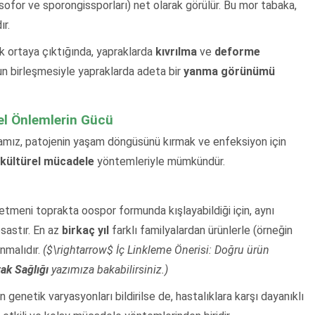
ofor ve sporongissporları) net olarak görülür. Bu mor tabaka,
ır.
ak ortaya çıktığında, yapraklarda
kıvrılma
ve
deforme
n birleşmesiyle yapraklarda adeta bir
yanma görünümü
el Önlemlerin Gücü
amız, patojenin yaşam döngüsünü kırmak ve enfeksiyon için
kültürel mücadele
yöntemleriyle mümkündür.
etmeni toprakta oospor formunda kışlayabildiği için, aynı
sastır. En az
birkaç yıl
farklı familyalardan ürünlerle (örneğin
anmalıdır.
($\rightarrow$ İç Linkleme Önerisi: Doğru ürün
ak Sağlığı
yazımıza bakabilirsiniz.)
 genetik varyasyonları bildirilse de, hastalıklara karşı dayanıklı