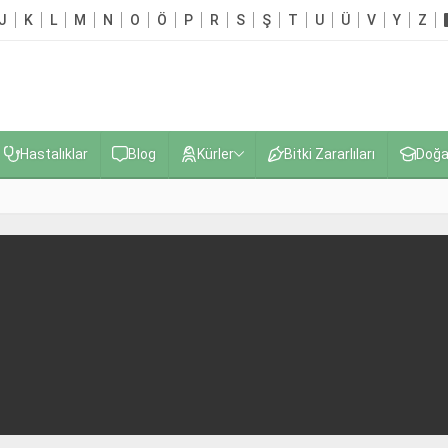
J
K
L
M
N
O
Ö
P
R
S
Ş
T
U
Ü
V
Y
Z
Hastalıklar
Blog
Kürler
Bitki Zararlıları
Doğa