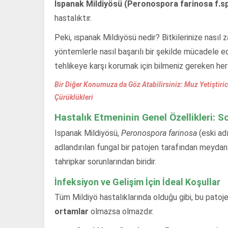
Ispanak Mildiyösü (Peronospora farinosa f.sp
hastalıktır.
Peki, ıspanak Mildiyösü nedir? Bitkilerinize nasıl 
yöntemlerle nasıl başarılı bir şekilde mücadele edile
tehlikeye karşı korumak için bilmeniz gereken her
Bir Diğer Konumuza da Göz Atabilirsiniz: Muz Yetiştir
Çürüklükleri
Hastalık Etmeninin Genel Özellikleri: 
Ispanak Mildiyösü,
Peronospora farinosa
(eski ad
adlandırılan fungal bir patojen tarafından meydana
tahripkar sorunlarından biridir.
İnfeksiyon ve Gelişim İçin İdeal Koşullar
Tüm Mildiyö hastalıklarında olduğu gibi, bu patoje
ortamlar
olmazsa olmazdır.