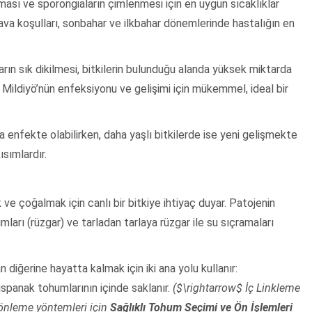
sı ve sporongiaların çimlenmesi için en uygun sıcaklıklar
hava koşulları, sonbahar ve ilkbahar dönemlerinde hastalığın en
arın sık dikilmesi, bitkilerin bulunduğu alanda yüksek miktarda
Mildiyö’nün enfeksiyonu ve gelişimi için mükemmel, ideal bir
a enfekte olabilirken, daha yaşlı bitkilerde ise yeni gelişmekte
ısımlardır.
 ve çoğalmak için canlı bir bitkiye ihtiyaç duyar. Patojenin
ımları (rüzgar) ve tarladan tarlaya rüzgar ile su sıçramaları
diğerine hayatta kalmak için iki ana yolu kullanır:
spanak tohumlarının içinde saklanır.
($\rightarrow$ İç Linkleme
 önleme yöntemleri için
Sağlıklı Tohum Seçimi ve Ön İşlemleri