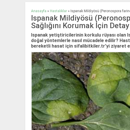
Anasayfa
»
Hastalıklar
»
Ispanak Mildiyösü (Peronospora farino
Ispanak Mildiyösü (Peronospo
Sağlığını Korumak İçin Detay
Ispanak yetiştiricilerinin korkulu rüyası olan
doğal yöntemlerle nasıl mücadele edilir? Hastal
bereketli hasat için sifalibitkiler.tr’yi ziyaret e