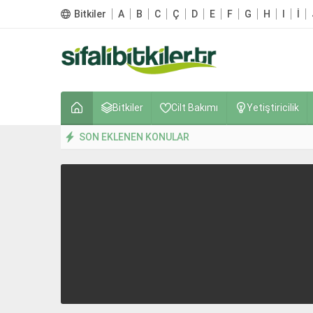
Bitkiler
A
B
C
Ç
D
E
F
G
H
I
İ
Bitkiler
Cilt Bakımı
Yetiştiricilik
SON EKLENEN KONULAR