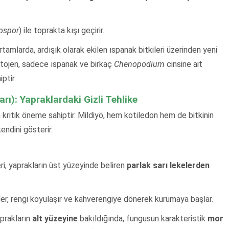
ospor
) ile toprakta kışı geçirir.
amlarda, ardışık olarak ekilen ıspanak bitkileri üzerinden yeni
atojen, sadece ıspanak ve birkaç
Chenopodium
cinsine ait
ptir.
rı): Yapraklardaki Gizli Tehlike
n kritik öneme sahiptir. Mildiyö, hem kotiledon hem de bitkinin
ndini gösterir.
eri, yaprakların üst yüzeyinde beliren
parlak sarı lekelerden
er, rengi koyulaşır ve kahverengiye dönerek kurumaya başlar.
prakların
alt yüzeyine
bakıldığında, fungusun karakteristik
mor