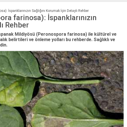
sa): İspanklarınızın Sağlığını Korumak İçin Detaylı Rehber
ra farinosa): İspanklarınızın
lı Rehber
 Ispanak Mildiyösü (Peronospora farinosa) ile kültürel ve
ık belirtileri ve önleme yolları bu rehberde. Sağlıklı ve
din.