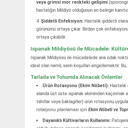
veya grimsi mor renkteki gelişimi
(sporongis
hastalığın Mildiyö olduğunun en belirgin kanıtıd
Şiddetli Enfeksiyon:
Hastalık şiddetli olar
görünümü ortaya çıkar. Birden çok enfeksiyonu
ortaya çıkabilir.
Ispanak Mildiyösü ile Mücadele: Kültür
Ispanak Mildiyösü ile mücadelede ana odak nokt
ideal olan nemli, serin koşulları engellemektir. Bu,
Tarlada ve Tohumda Alınacak Önlemler
Ürün Rotasyonu (Ekim Nöbeti):
Hastalık 
alanda üst üste ıspanak ekiminden kaçınmak e
tahıllar veya baklagiller) ürün rotasyonu uygul
rotasyonu planlaması için
Ekim Nöbeti ve Topr
Dayanıklı Kültivarların Kullanımı:
Patojenin