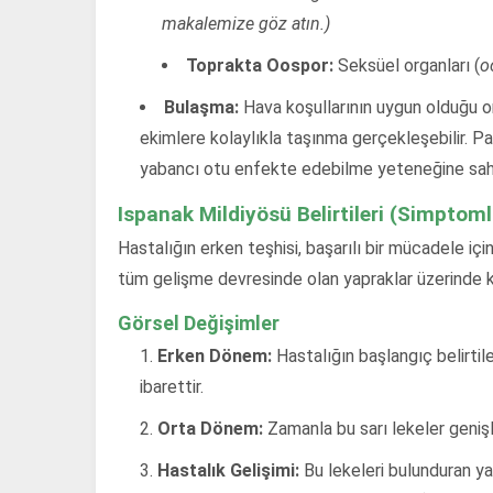
makalemize göz atın.)
Toprakta Oospor:
Seksüel organları (
o
Bulaşma:
Hava koşullarının uygun olduğu ort
ekimlere kolaylıkla taşınma gerçekleşebilir. P
yabancı otu enfekte edebilme yeteneğine sahi
Ispanak Mildiyösü Belirtileri (Simptomla
Hastalığın erken teşhisi, başarılı bir mücadele içi
tüm gelişme devresinde olan yapraklar üzerinde ke
Görsel Değişimler
Erken Dönem:
Hastalığın başlangıç belirtil
ibarettir.
Orta Dönem:
Zamanla bu sarı lekeler genişl
Hastalık Gelişimi:
Bu lekeleri bulunduran ya