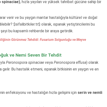
 spinaciae)
, hızla yayılan ve yüksek tahribat gücüne sahip bir
zarar verir ve bu yaygın mantar hastalığıyla kültürel ve doğal
bilir? $sifalibitkiler.tr$ olarak, ıspanak yetiştiricilerini bu
 şeyi bu kapsamlı rehberde bir araya getirdik.
iciliğinin Görünmez Tehdidi: Fusarium Solgunluğu ve Meyve
Soğuk ve Nemi Seven Bir Tehdit
ıyla
Peronospora spinaciae
veya
Peronospora effusa
) olarak
 gelir. Bu hastalık etmeni, ıspanak bitkisinin en yaygın ve en
nin enfeksiyonu ve hastalığın hızla gelişimi için
serin ve nemli