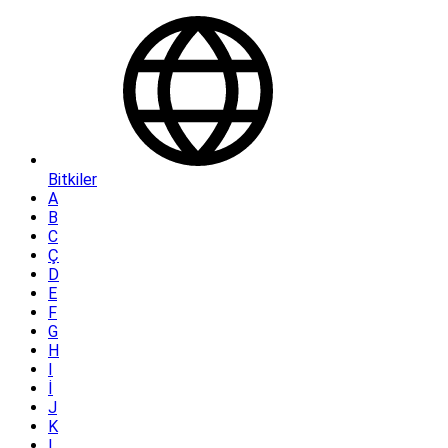
Bitkiler
A
B
C
Ç
D
E
F
G
H
I
İ
J
K
L