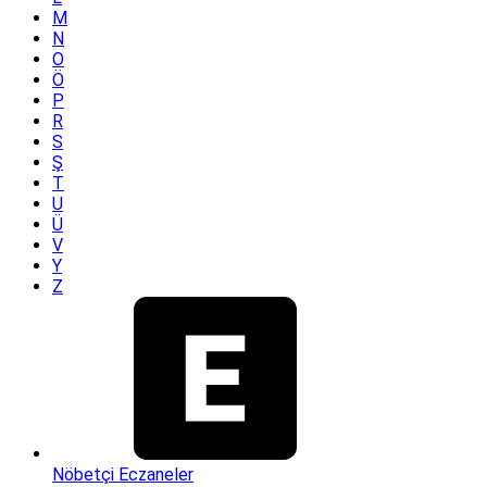
M
N
O
Ö
P
R
S
Ş
T
U
Ü
V
Y
Z
Nöbetçi Eczaneler