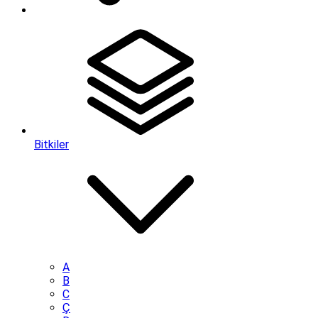
Bitkiler
A
B
C
Ç