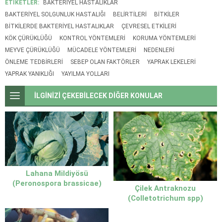
ETİKETLER:
BAKTERIYEL HASTALIKLAR
BAKTERIYEL SOLGUNLUK HASTALIĞI
BELIRTILERI
BITKILER
BITKILERDE BAKTERIYEL HASTALIKLAR
ÇEVRESEL ETKILERI
KÖK ÇÜRÜKLÜĞÜ
KONTROL YÖNTEMLERI
KORUMA YÖNTEMLERI
MEYVE ÇÜRÜKLÜĞÜ
MÜCADELE YÖNTEMLERI
NEDENLERI
ÖNLEME TEDBIRLERI
SEBEP OLAN FAKTÖRLER
YAPRAK LEKELERI
YAPRAK YANIKLIĞI
YAYILMA YOLLARI
İLGİNİZİ ÇEKEBİLECEK DİĞER KONULAR
Lahana Mildiyösü
(Peronospora brassicae)
Çilek Antraknozu
(Colletotrichum spp)