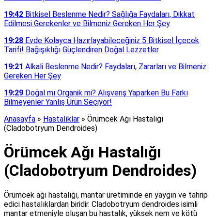
19:42
Bitkisel Beslenme Nedir? Sağlığa Faydaları, Dikkat
Edilmesi Gerekenler ve Bilmeniz Gereken Her Şey
19:28
Evde Kolayca Hazırlayabileceğiniz 5 Bitkisel İçecek
Tarifi! Bağışıklığı Güçlendiren Doğal Lezzetler
19:21
Alkali Beslenme Nedir? Faydaları, Zararları ve Bilmeniz
Gereken Her Şey
19:29
Doğal mı Organik mi? Alışveriş Yaparken Bu Farkı
Bilmeyenler Yanlış Ürün Seçiyor!
Anasayfa
»
Hastalıklar
»
Örümcek Ağı Hastalığı
(Cladobotryum Dendroides)
Örümcek Ağı Hastalığı
(Cladobotryum Dendroides)
Örümcek ağı hastalığı, mantar üretiminde en yaygın ve tahrip
edici hastalıklardan biridir. Cladobotryum dendroides isimli
mantar etmeniyle oluşan bu hastalık, yüksek nem ve kötü