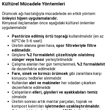
Kültürel Mücadele Yöntemleri
Örümcek ağı hastalığıyla mücadelede en etkili yöntem
önleyici hijyen uygulamalarıdır.
Kimyasal ilaçlamadan önce aşağıdaki kültürel önlemler
uygulanmalıdır:
Pastörize edilmiş örtü toprağı
kullanılmalıdır (en az
60°C’de 5-6 saat).
Üretim alanına giren hava,
spor filtreleriyle filtre
edilmelidir.
Girişlere
%2 formaldehit çözeltisiyle ıslatılmış
sünger veya hasır
yerleştirilmelidir.
Çalışma alanları her gün temizlenmeli,
%2 formaldehit
ile dezenfekte edilmelidir.
Fare, sinek ve kırmızı örümcek
gibi zararlılara karşı
koruyucu tedbirler alınmalıdır.
Kullanılan
alet ve makineler
her odadan çıkarken
dezenfekte edilmelidir.
Çalışanların
elleri, giysileri ve ayakkabıları temiz
olmalıdır.
Üretim sonrası artık mantar parçaları, toprak ve
kompost kalıntıları
işletmeden uzaklaştırılmalıdır.