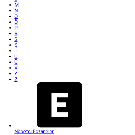
M
N
O
Ö
P
R
S
Ş
T
U
Ü
V
Y
Z
Nöbetçi Eczaneler