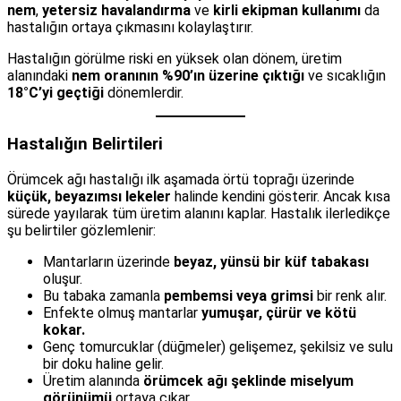
nem
,
yetersiz havalandırma
ve
kirli ekipman kullanımı
da
hastalığın ortaya çıkmasını kolaylaştırır.
Hastalığın görülme riski en yüksek olan dönem, üretim
alanındaki
nem oranının %90’ın üzerine çıktığı
ve sıcaklığın
18°C’yi geçtiği
dönemlerdir.
Hastalığın Belirtileri
Örümcek ağı hastalığı ilk aşamada örtü toprağı üzerinde
küçük, beyazımsı lekeler
halinde kendini gösterir. Ancak kısa
sürede yayılarak tüm üretim alanını kaplar. Hastalık ilerledikçe
şu belirtiler gözlemlenir:
Mantarların üzerinde
beyaz, yünsü bir küf tabakası
oluşur.
Bu tabaka zamanla
pembemsi veya grimsi
bir renk alır.
Enfekte olmuş mantarlar
yumuşar, çürür ve kötü
kokar.
Genç tomurcuklar (düğmeler) gelişemez, şekilsiz ve sulu
bir doku haline gelir.
Üretim alanında
örümcek ağı şeklinde miselyum
görünümü
ortaya çıkar.