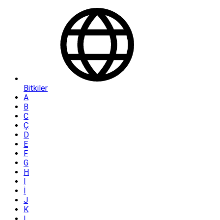
Bitkiler
A
B
C
Ç
D
E
F
G
H
I
İ
J
K
L