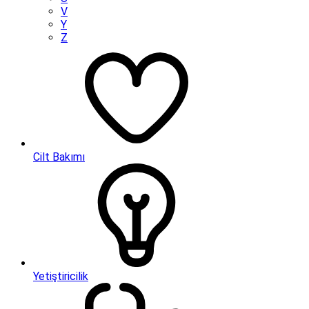
V
Y
Z
Cilt Bakımı
Yetiştiricilik