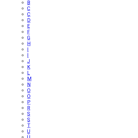
B
C
Ç
D
E
F
G
H
I
İ
J
K
L
M
N
O
Ö
P
R
S
Ş
T
U
Ü