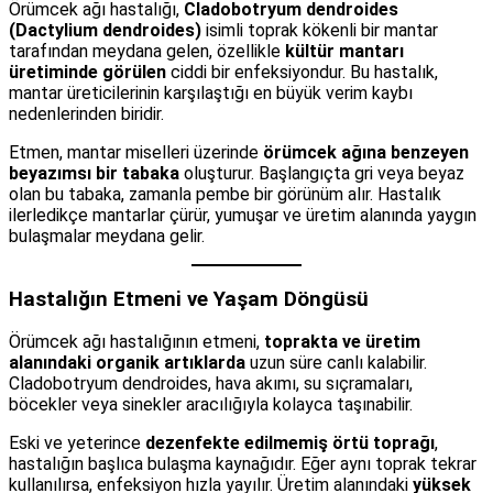
Örümcek ağı hastalığı,
Cladobotryum dendroides
(Dactylium dendroides)
isimli toprak kökenli bir mantar
tarafından meydana gelen, özellikle
kültür mantarı
üretiminde görülen
ciddi bir enfeksiyondur. Bu hastalık,
mantar üreticilerinin karşılaştığı en büyük verim kaybı
nedenlerinden biridir.
Etmen, mantar miselleri üzerinde
örümcek ağına benzeyen
beyazımsı bir tabaka
oluşturur. Başlangıçta gri veya beyaz
olan bu tabaka, zamanla pembe bir görünüm alır. Hastalık
ilerledikçe mantarlar çürür, yumuşar ve üretim alanında yaygın
bulaşmalar meydana gelir.
Hastalığın Etmeni ve Yaşam Döngüsü
Örümcek ağı hastalığının etmeni,
toprakta ve üretim
alanındaki organik artıklarda
uzun süre canlı kalabilir.
Cladobotryum dendroides, hava akımı, su sıçramaları,
böcekler veya sinekler aracılığıyla kolayca taşınabilir.
Eski ve yeterince
dezenfekte edilmemiş örtü toprağı
,
hastalığın başlıca bulaşma kaynağıdır. Eğer aynı toprak tekrar
kullanılırsa, enfeksiyon hızla yayılır. Üretim alanındaki
yüksek