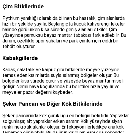
Çim Bitkilerinde
Pythium yanıklığı olarak da bilinen bu hastalık, çim alanlarda
hızlı bir şekilde yayılır. Başlangıçta küçük kahverengi lekeler
halinde görülürken kısa sürede geniş alanları etkiler. Çim
yüzeyinde pamuksu beyaz mantar tabakası fark edilebilir. Bu
durum, özellikle spor sahaları ve park çimleri için ciddi bir
tehdit oluşturur.
Kabakgillerde
Kabak, salatalık ve karpuz gibi bitkilerde meyve yüzeyine
temas eden kısımlarda suyla ıslanmış bölgeler oluşur. Bu
bölgeler kısa sürede çürür ve yüzeyde beyaz mantar miseli
gelişir. Nemli hava koşullarında bu belirtiler hızla yayılır ve
meyveler pazar değerini kaybeder.
Şeker Pancarı ve Diğer Kök Bitkilerinde
Şeker pancarında kök çürüklüğü en belirgin belirtidir. Yapraklar
solgunlaşır, alt yapraklar erken sararır. Kök yüzeyinde siyah
renkli nekrotik alanlar oluşur. Enfeksiyon ilerledikçe ana kök
tamamen çürüyebilir. Bu da ürün kaybının yanı sıra sekonder