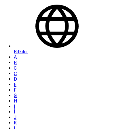
Bitkiler
A
B
C
Ç
D
E
F
G
H
I
İ
J
K
L