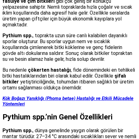
fasulye ve çim bitkileri
gibi çok geniş bir konukçu
yelpazesine sahiptir. Nemli topraklarda hızla çoğalır ve sıcak
iklim koşullarında daha agresif hale gelir. Özellikle seralarda
üretim yapan çiftçiler için büyük ekonomik kayıplara yol
açmaktadır.
Pythium spp.
, toprakta uzun süre canlı kalabilen dayanıklı
sporlar oluşturur. Bu sporlar uygun nem ve sıcaklık
koşullarında çimlenerek bitki köklerine ve genç fidelerin
gövde altı dokularına saldırır. Sonuç olarak bitkiler topraktan
su ve besin alamaz hale gelir, hızla solup devrilir.
Bu nedenle
çökerten hastalığı
, fide dönemindeki en tehlikeli
bitki hastalıklarından biri olarak kabul edilir. Özellikle
şifalı
bitkiler
yetiştiriciliğinde, tohumdan itibaren sağlıklı bir üretim
ortamı sağlanması oldukça önemlidir.
Kök Boğazı Yanıklığı (Phoma betae) Hastalığı ve Etkili Mücadele
Yöntemleri
Pythium spp.’nin Genel Özellikleri
Pythium spp.
, dünya genelinde yaygın olarak görülen bir
mantar türüdür. 27–34 °C arasındaki sıcaklıkları sever ve nemli