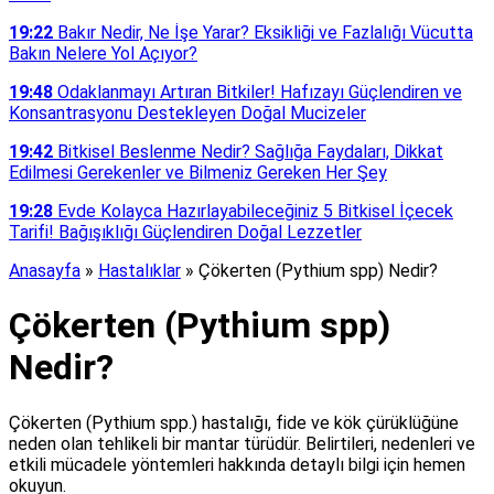
19:22
Bakır Nedir, Ne İşe Yarar? Eksikliği ve Fazlalığı Vücutta
Bakın Nelere Yol Açıyor?
19:48
Odaklanmayı Artıran Bitkiler! Hafızayı Güçlendiren ve
Konsantrasyonu Destekleyen Doğal Mucizeler
19:42
Bitkisel Beslenme Nedir? Sağlığa Faydaları, Dikkat
Edilmesi Gerekenler ve Bilmeniz Gereken Her Şey
19:28
Evde Kolayca Hazırlayabileceğiniz 5 Bitkisel İçecek
Tarifi! Bağışıklığı Güçlendiren Doğal Lezzetler
Anasayfa
»
Hastalıklar
»
Çökerten (Pythium spp) Nedir?
Çökerten (Pythium spp)
Nedir?
Çökerten (Pythium spp.) hastalığı, fide ve kök çürüklüğüne
neden olan tehlikeli bir mantar türüdür. Belirtileri, nedenleri ve
etkili mücadele yöntemleri hakkında detaylı bilgi için hemen
okuyun.