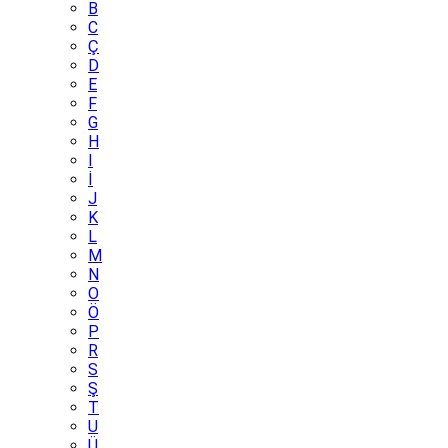
B
C
Ç
D
E
F
G
H
I
İ
J
K
L
M
N
O
Ö
P
R
S
Ş
T
U
Ü