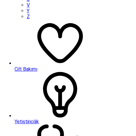
V
Y
Z
Cilt Bakımı
Yetiştiricilik