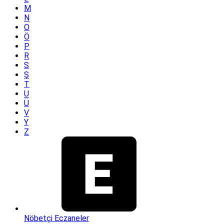
M
N
O
Ö
P
R
S
Ş
T
U
Ü
V
Y
Z
Nöbetçi Eczaneler