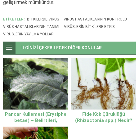
geliştirmek mümkündür.
ETİKETLER:
BITKILERDE VIRÜS
VIRÜS HASTALIKLARININ KONTROLÜ
VIRÜS HASTALIKLARININ TANIMI
VIRÜSLERIN BITKILERE ETKISI
VIRÜSLERIN YAYILMA YOLLARI
İLGİNİZİ ÇEKEBİLECEK DİĞER KONULAR
Pancar Küllemesi (Erysiphe
Fide Kök Çürüklüğü
betae) – Belirtileri,
(Rhizoctonia spp.) Nedir?
Nedenleri ve Mücadele
Yöntemleri