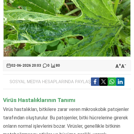
+
-
A
A
02-06-2026 20:03
0
80
SOSYAL MEDYA HESAPLARINDA PAYLAŞ
Virüs Hastalıklarının Tanımı
Virüs hastalıkları, bitkilere zarar veren mikroskobik patojenler
tarafından oluşturulur. Bu patojenler, bitki hücrelerine girerek
onların normal işlevlerini bozar. Virüsler, genellikle bitkinin